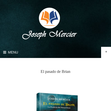
+
MENU
El pasado de Brian