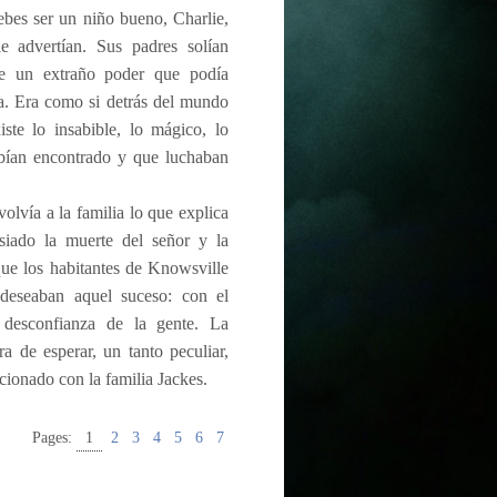
ebes ser un niño bueno, Charlie,
e advertían. Sus padres solían
de un extraño poder que podía
ada. Era como si detrás del mundo
iste lo insabible, lo mágico, lo
abían encontrado y que luchaban
olvía a la familia lo que explica
siado la muerte del señor y la
que los habitantes de Knowsville
deseaban aquel suceso: con el
desconfianza de la gente. La
ra de esperar, un tanto peculiar,
cionado con la familia Jackes.
Pages:
1
2
3
4
5
6
7