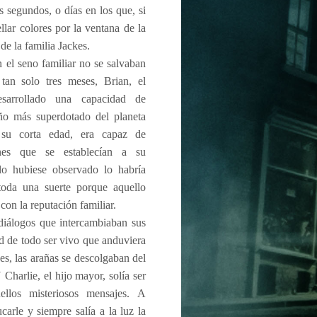
 segundos, o días en los que, si
ellar colores por la ventana de la
 de la familia Jackes.
 el seno familiar no se salvaban
 tan solo tres meses, Brian, el
sarrollado una capacidad de
iño más superdotado del planeta
 su corta edad, era capaz de
nes que se establecían a su
lo hubiese observado lo habría
 toda una suerte porque aquello
con la reputación familiar.
 diálogos que intercambiaban sus
ad de todo ser vivo que anduviera
es, las arañas se descolgaban del
Charlie, el hijo mayor, solía ser
ellos misteriosos mensajes. A
arle y siempre salía a la luz la