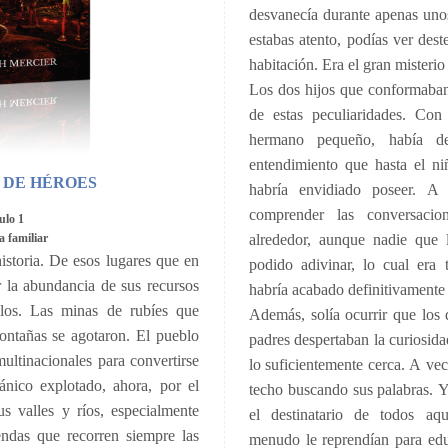
desvanecía durante apenas unos
estabas atento, podías ver dest
habitación. Era el gran misterio
Los dos hijos que conformaban
de estas peculiaridades. Con
hermano pequeño, había de
entendimiento que hasta el n
 DE HÉROES
habría envidiado poseer. A
comprender las conversacio
ulo 1
a familiar
alrededor, aunque nadie que 
storia. De esos lugares que en
podido adivinar, lo cual era
la abundancia de sus recursos
habría acabado definitivamente 
llos. Las minas de rubíes que
Además, solía ocurrir que los
ontañas se agotaron. El pueblo
padres despertaban la curiosid
multinacionales para convertirse
lo suficientemente cerca. A vec
ánico explotado, ahora, por el
techo buscando sus palabras. Y 
s valles y ríos, especialmente
el destinatario de todos aqu
ndas que recorren siempre las
menudo le reprendían para educ