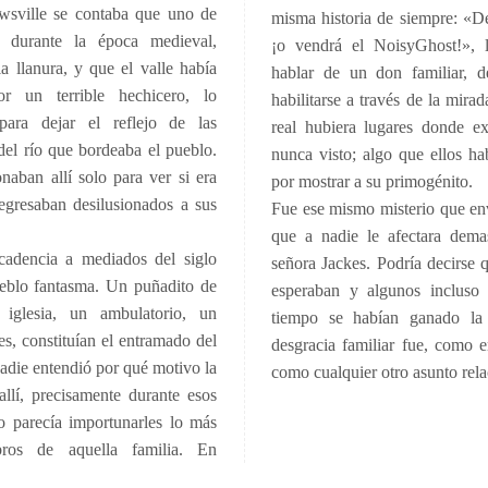
wsville se contaba que uno de
misma historia de siempre: «D
o durante la época medieval,
¡o vendrá el NoisyGhost!», l
a llanura, y que el valle había
hablar de un don familiar, 
r un terrible hechicero, lo
habilitarse a través de la mir
para dejar el reflejo de las
real hubiera lugares donde ex
el río que bordeaba el pueblo.
nunca visto; algo que ellos h
aban allí solo para ver si era
por mostrar a su primogénito.
regresaban desilusionados a sus
Fue ese mismo misterio que env
que a nadie le afectara dema
cadencia a mediados del siglo
señora Jackes. Podría decirse 
ueblo fantasma. Un puñadito de
esperaban y algunos incluso 
 iglesia, un ambulatorio, un
tiempo se habían ganado la 
es, constituían el entramado del
desgracia familiar fue, como e
adie entendió por qué motivo la
como cualquier otro asunto rela
allí, precisamente durante esos
 parecía importunarles lo más
ros de aquella familia. En