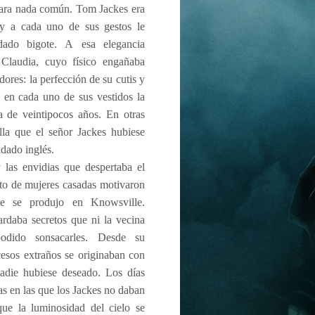
 para nada común. Tom Jackes era
y a cada uno de sus gestos le
ado bigote. A esa elegancia
Claudia, cuyo físico engañaba
ores: la perfección de su cutis y
 en cada uno de sus vestidos la
a de veintipocos años. En otras
lla que el señor Jackes hubiese
dado inglés.
y las envidias que despertaba el
esto de mujeres casadas motivaron
ue se produjo en Knowsville.
rdaba secretos que ni la vecina
odido sonsacarles. Desde su
cesos extraños se originaban con
adie hubiese deseado. Los días
s en las que los Jackes no daban
que la luminosidad del cielo se