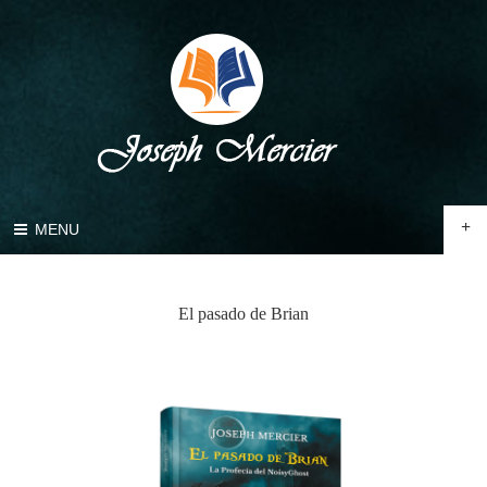
+
MENU
El pasado de Brian