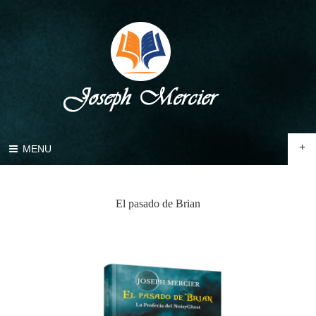
+
MENU
El pasado de Brian