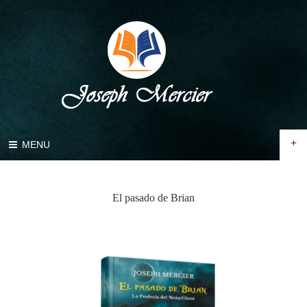
+
MENU
El pasado de Brian