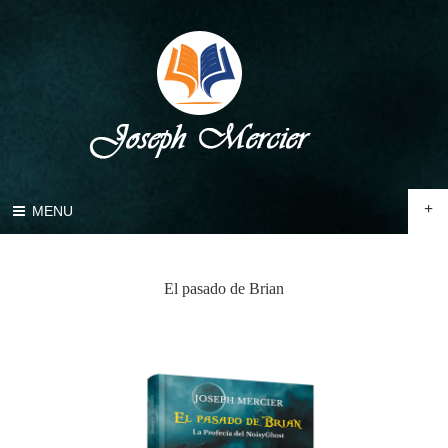
+
MENU
El pasado de Brian