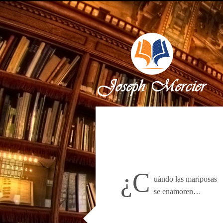
¿C
uándo las mariposas
se enamoren…