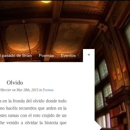
+
l pasado de Brian
Poemas
Eventos
Olvido
 Mercier on Mar 28th, 2015 in
Poemas
s en la fronda del olvido donde todo
ino hacéis recuerdos que arden en la
ristes ramas con el roto crujido de un
he venido a olvidar la historia que
.