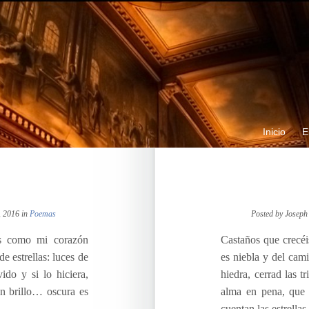
Inicio
E
, 2016 in
Poemas
Posted by Joseph
as como mi corazón
Castaños que crecéi
e estrellas: luces de
es niebla y del cam
ido y si lo hiciera,
hiedra, cerrad las t
n brillo… oscura es
alma en pena, que 
cuentan las estrellas