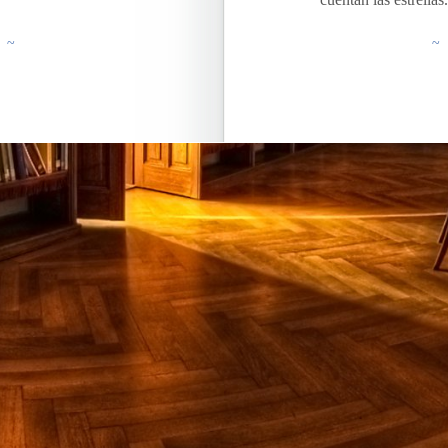
g ~
~ 