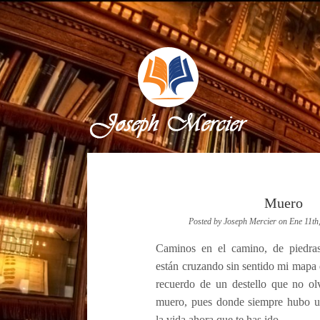
Muero
Posted by Joseph Mercier on Ene 11th
Caminos en el camino, de piedr
están cruzando sin sentido mi mapa d
recuerdo de un destello que no olv
muero, pues donde siempre hubo u
Next »
la vida ahora que te has ido.